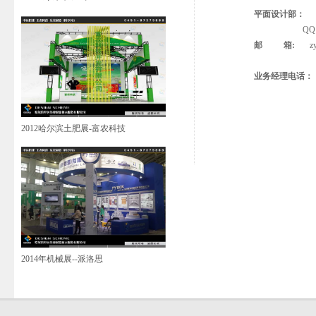
平面设计部：
QQ: 16814
邮 箱:
z
业务经理电话： 王
2012哈尔滨土肥展-富农科技
2014年机械展--派洛思