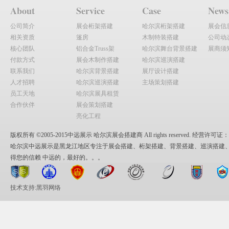
About
Service
Case
News
公司简介
展会桁架搭建
哈尔滨桁架搭建
展会信
相关资质
篷房
木制特装搭建
公司动
核心团队
铝合金Truss架
哈尔滨舞台背景搭建
展商须
付款方式
展会木制作搭建
哈尔滨巡演搭建
联系我们
哈尔滨背景搭建
展厅设计搭建
人才招聘
哈尔滨巡演搭建
主场策划搭建
员工天地
哈尔滨展具租赁
合作伙伴
展会策划搭建
亮化工程
版权所有 ©2005-2015中远展示 哈尔滨展会搭建商 All rights reserved. 经营许可证：黑
哈尔滨中远展示是黑龙江地区专注于展会搭建、桁架搭建、背景搭建、巡演搭建、
得您的信赖 中远的，最好的。。。
技术支持:黑羽网络