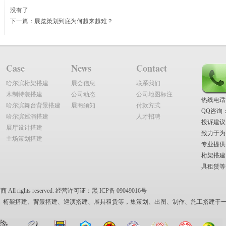
没有了
下一篇：展览策划到底为何越来越难？
Case
News
Contact
哈尔滨桁架搭建
展会信息
联系我们
木制特装搭建
公司动态
公司地图标注
热线电话：1
哈尔滨舞台背景搭建
展商须知
付款方式
QQ咨询：28
哈尔滨巡演搭建
人才招聘
投诉建议：z
展厅设计搭建
致力于为
主场策划搭建
专业提供
桁架搭建
具租赁等
 rights reserved. 经营许可证：黑 ICP备 09049016号
、桁架搭建、背景搭建、巡演搭建、展具租赁等，集策划、出图、制作、施工搭建于一