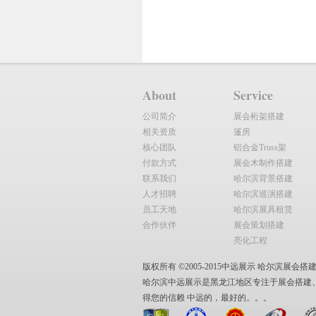
About
Service
公司简介
展会桁架搭建
相关资质
篷房
核心团队
铝合金Truss架
付款方式
展会木制作搭建
联系我们
哈尔滨背景搭建
人才招聘
哈尔滨巡演搭建
员工天地
哈尔滨展具租赁
合作伙伴
展会策划搭建
亮化工程
版权所有 ©2005-2015中远展示 哈尔滨展会搭建商 All
哈尔滨中远展示是黑龙江地区专注于展会搭建
得您的信赖 中远的，最好的。。。